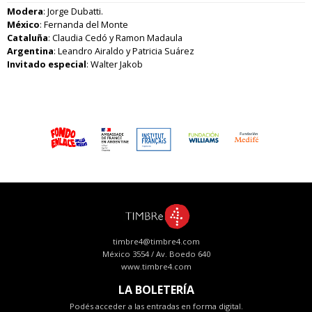
Modera
: Jorge Dubatti.
México
: Fernanda del Monte
Cataluña
: Claudia Cedó y Ramon Madaula
Argentina
: Leandro Airaldo y Patricia Suárez
Invitado especial
: Walter Jakob
timbre4@timbre4.com
México 3554 / Av. Boedo 640
www.timbre4.com
LA BOLETERÍA
Podés acceder a las entradas en forma digital.