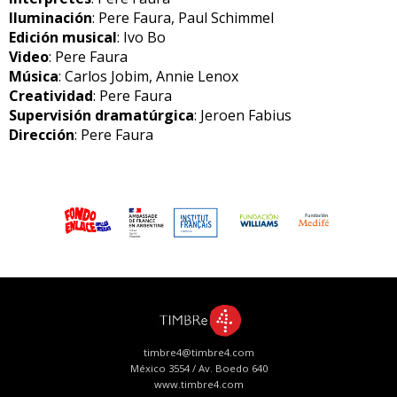
Iluminación
: Pere Faura, Paul Schimmel
Edición musical
: Ivo Bo
Video
: Pere Faura
Música
: Carlos Jobim, Annie Lenox
Creatividad
: Pere Faura
Supervisión dramatúrgica
: Jeroen Fabius
Dirección
: Pere Faura
timbre4@timbre4.com
México 3554 / Av. Boedo 640
www.timbre4.com