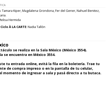
TICA
s
: Tamara Kiper, Magdalena Grondona, Fer del Gener, Nahuel Benitez,
aria.
Melisa Hermida
Ciclo À LA CARTE
: Nadia Tallón
xico
táculo se realiza en la Sala México (México 3554).
ía se encuentra en México 3554.
te tu entrada online, evitá la fila en la boletería. Trae tu
te de compra impreso o en la pantalla de tu celular,
l momento de ingresar a sala y pasá directo a tu butaca.