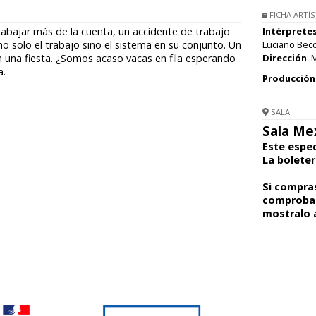
FICHA ARTÍS
abajar más de la cuenta, un accidente de trabajo
Intérprete
o solo el trabajo sino el sistema en su conjunto. Un
Luciano Becc
 una fiesta. ¿Somos acaso vacas en fila esperando
Dirección
: 
a.
Producción 
SALA
Sala Me
Este espec
La boleter
Si compras
comproban
mostralo a