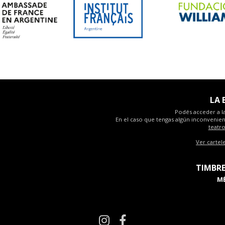
LA 
Podés acceder a la
En el caso que tengas algún inconvenient
teatr
Ver cartel
TIMBRE
MÉ