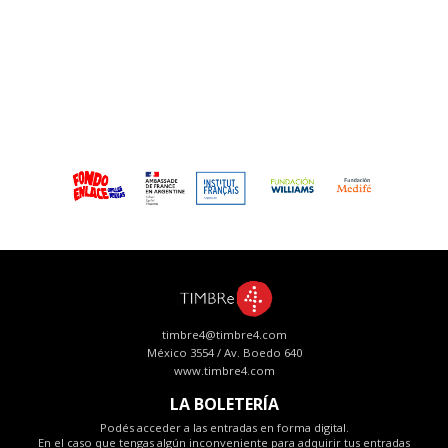
timbre4@timbre4.com
México 3554 / Av. Boedo 640
www.timbre4.com
LA BOLETERÍA
Podés acceder a las entradas en forma digital.
En el caso que tengas algún inconveniente para adquirir tus entradas